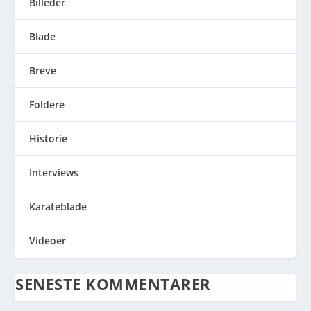
Billeder
Blade
Breve
Foldere
Historie
Interviews
Karateblade
Videoer
SENESTE KOMMENTARER