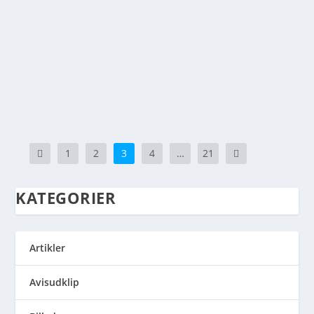
Indsendt af
Jesper Fjeldgaard
|
25. 05 2025
|
Artikler
|
20
Author: Japan B Wisdom of Elders The Evolution from
Okinawan Te to...
LÆS MERE
1
2
3
4
…
21
KATEGORIER
Artikler
Avisudklip