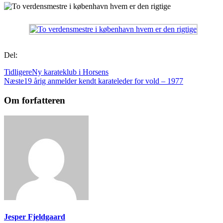
Del:
Tidligere
Ny karateklub i Horsens
Næste
19 årig anmelder kendt karateleder for vold – 1977
Om forfatteren
Jesper Fjeldgaard