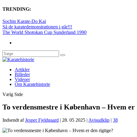
TRENDING:
Sochin Karate-Do Kai
Så de karatedemonstrationen i går!!!
The World Shotokan Cup Sunderland 1990
Artikler
Billeder
Videoer
Om Karatehistorie
Vælg Side
To verdensmestre i København – Hvem er 
Indsendt af
Jesper Fjeldgaard
|
28. 05 2025
|
Avisudklip
|
38