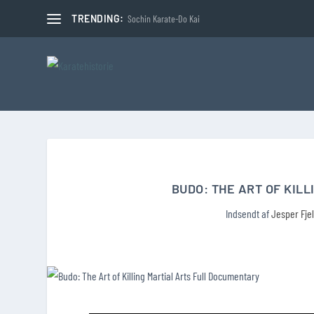
TRENDING:
Sochin Karate-Do Kai
BUDO: THE ART OF KIL
Indsendt af
Jesper Fje