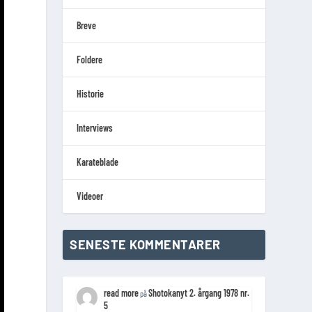
Breve
Foldere
Historie
Interviews
Karateblade
Videoer
SENESTE KOMMENTARER
read more
Shotokanyt 2. årgang 1978 nr.
på
5