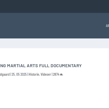
A
LING MARTIAL ARTS FULL DOCUMENTARY
ldgaard
|
25. 05 2025
|
Historie
,
Videoer
|
2874