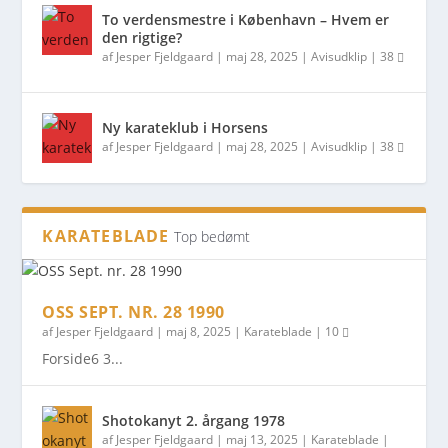
To verdensmestre i København – Hvem er
den rigtige?
af
Jesper Fjeldgaard
|
maj 28, 2025
|
Avisudklip
|
38
KAMPSPORT NR. 2 ÅRGANG 1984
KAMPSPORT NR. 2 ÅRGANG 1984
POLITIET VIL SE PÅ KARATE-INSTITUTTER
19 ÅRIG ANMELDER KENDT KARATELEDER
TO VERDENSMESTRE I KØBENHAVN – HVEM
NY KARATEKLUB I HORSENS
FOR VOLD –...
ER DEN R...
Ny karateklub i Horsens
af
Jesper Fjeldgaard
|
maj 28, 2025
|
Avisudklip
|
38
KARATEBLADE
Top bedømt
OSS SEPT. NR. 28 1990
af
Jesper Fjeldgaard
|
maj 8, 2025
|
Karateblade
|
10
Forside6 3...
Shotokanyt 2. årgang 1978
af
Jesper Fjeldgaard
|
maj 13, 2025
|
Karateblade
|