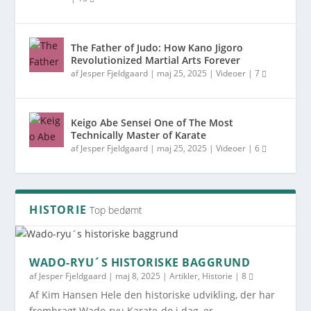
The Father of Judo: How Kano Jigoro
Revolutionized Martial Arts Forever
af
Jesper Fjeldgaard
|
maj 25, 2025
|
Videoer
|
7
Keigo Abe Sensei One of The Most
Technically Master of Karate
af
Jesper Fjeldgaard
|
maj 25, 2025
|
Videoer
|
6
HISTORIE
Top bedømt
WADO-RYU´S HISTORISKE BAGGRUND
af
Jesper Fjeldgaard
|
maj 8, 2025
|
Artikler
,
Historie
|
8
Af Kim Hansen Hele den historiske udvikling, der har
frembragt Wado-ryu Karate-do i dag, er...