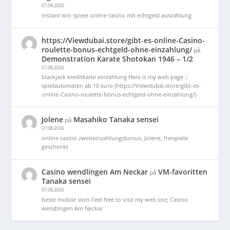
07.08.2026
instant win spiele online casino mit echtgeld auszahlung
https://Viewdubai.store/gibt-es-online-Casino-
roulette-bonus-echtgeld-ohne-einzahlung/
på
Demonstration Karate Shotokan 1946 – 1/2
07.08.2026
blackjack kreditkarte einzahlung Here is my web page ::
spielautomaten ab 10 euro (https://Viewdubai.store/gibt-es-
online-Casino-roulette-bonus-echtgeld-ohne-einzahlung/)
Jolene
Masahiko Tanaka sensei
på
07.08.2026
online casino zweiteinzahlungsbonus, Jolene, freispiele
geschenkt
Casino wendlingen Am Neckar
VM-favoritten
på
Tanaka sensei
07.08.2026
beste mobile slots Feel free to visit my web site; Casino
wendlingen Am Neckar